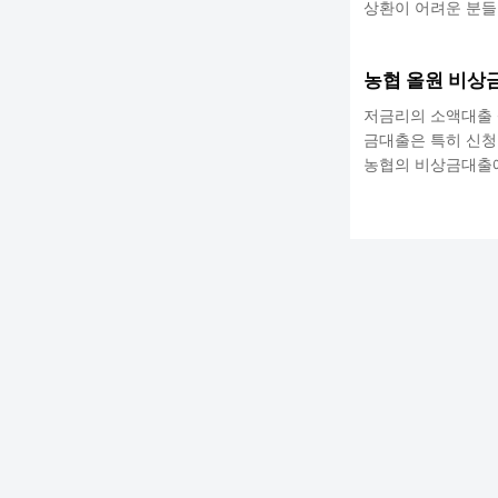
상환이 어려운 분들
인이며 코로나로 인
치세법에 따라 개인
농협 올원 비상
부실우려차주 기준 
지방세 등을 체납하
저금리의 소액대출 
금대출은 특히 신청
농협의 비상금대출에 
출 기간: 최대 3년 
상금대출은 위의 상품
야 합니다. 통신 등
번호가 없다면 승인을