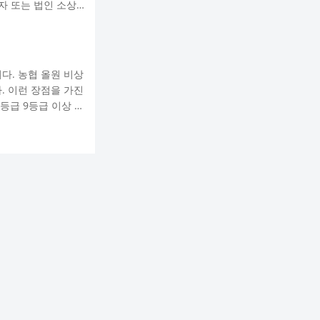
자 또는 법인 소상공
개인사업자: 부가가
록한 자 부실차주,
부실우려차주 국세 및
다. 농협 올원 비상
. 이런 장점을 가진
등급 9등급 이상 대
용 후기 농협 올원 비
또한 9등급 이상이어
 본인 명의의 휴대폰