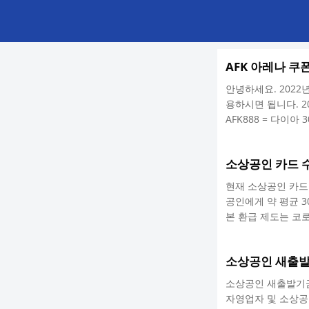
본문 바로가기
AFK 아레나 쿠폰
안녕하세요. 2022
용하시면 됩니다. 20
AFK888 = 다이아 3
이아 300개, 금화 30
점성술 10개 thewi
소상공인 카드 수
이아 3000개 misevj6
현재 소상공인 카드
공인에게 약 평균 
본 환급 제도는 코
는 방식을 취하는 제
잘 파악하신 후 신
소상공인 새출
기로 구분하여 시행
니다. 영세/중소 가
소상공인 새출발기금
자영업자 및 소상공