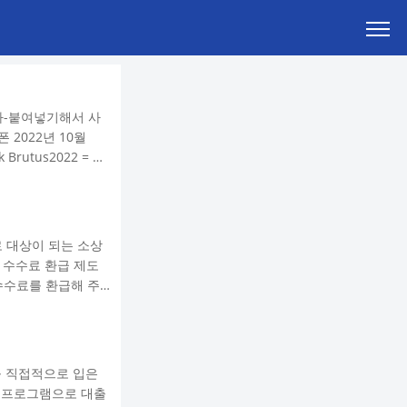
복사-붙여넣기해서 사
 2022년 10월
 Brutus2022 = 다
00개, 일뽑 종뽑 10개,
pepmjfpuhs = 다
로 대상이 되는 소상
 수수료 환급 제도
수수료를 환급해 주
조건 및 신청 방법을
제도는 상반기와 하반
 대상으로 하고 있습
를 직접적으로 입은
형 프로그램으로 대출